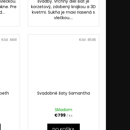
 vlečkou.
svadby. Vrchný diel šiat je
ukne. Pre
korzetový, zdobený krajkou a 3D
...
kvetmi. Sukňa je maxi riasená s
vlečkou....
Kód:
4441
Kód:
4546
abeth
Svadobné šaty Samantha
Skladom
€799
/ ks
DO KOŠÍKA