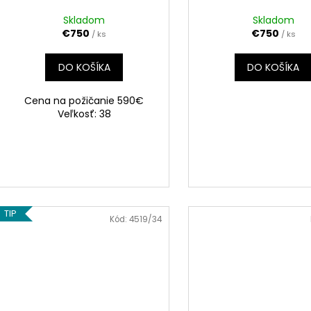
Skladom
Skladom
€750
€750
/ ks
/ ks
DO KOŠÍKA
DO KOŠÍKA
Cena na požičanie 590€
Veľkosť: 38
TIP
Kód:
4519/34