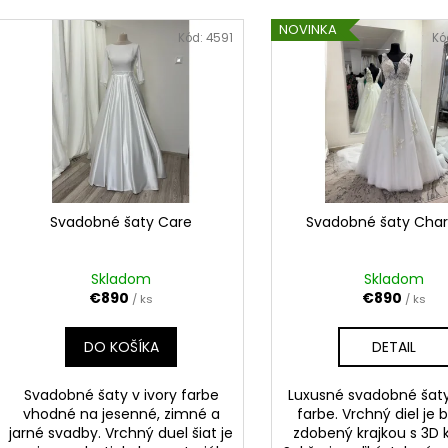
e
V
n
NOVINKA
ý
Kód:
4591
Kó
i
p
e
i
p
s
r
p
o
r
d
o
u
d
Svadobné šaty Care
Svadobné šaty Char
k
u
t
k
Skladom
Skladom
o
t
€890
€890
/ ks
/ ks
v
o
DO KOŠÍKA
DETAIL
v
Svadobné šaty v ivory farbe
Luxusné svadobné šaty
vhodné na jesenné, zimné a
farbe. Vrchný diel je
jarné svadby. Vrchný duel šiat je
zdobený krajkou s 3D 