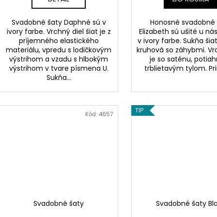
Svadobné šaty Daphné sú v
Honosné svadobné 
ivory farbe. Vrchný diel šiat je z
Elizabeth sú ušité u nás
príjemného elastického
v ivory farbe. Sukňa šia
materiálu, vpredu s lodičkovým
kruhová so záhybmi. Vr
výstrihom a vzadu s hlbokým
je so saténu, potia
výstrihom v tvare písmena U.
trblietavým tylom. Pri
Sukňa...
TIP
Kód:
4657
Svadobné šaty
Svadobné šaty Bl