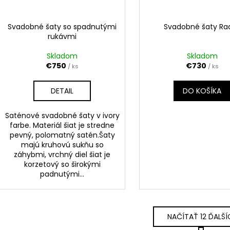
Svadobné šaty so spadnutými
Svadobné šaty Ra
rukávmi
Skladom
Skladom
€750
€730
/ ks
/ ks
DETAIL
DO KOŠÍKA
Saténové svadobné šaty v ivory
farbe. Materiál šiat je stredne
pevný, polomatný satén.Šaty
majú kruhovú sukňu so
záhybmi, vrchný diel šiat je
korzetový so širokými
padnutými...
NAČÍTAŤ 12 ĎALŠÍ