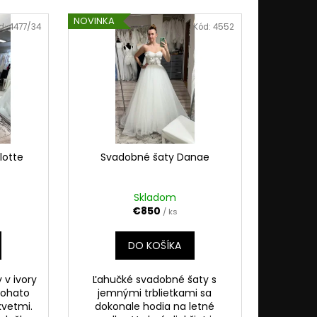
NOVINKA
d:
4477/34
Kód:
4552
lotte
Svadobné šaty Danae
Skladom
€850
/ ks
DO KOŠÍKA
 v ivory
Ľahučké svadobné šaty s
 bohato
jemnými trblietkami sa
kvetmi.
dokonale hodia na letné