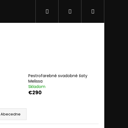
Hľadať
Prihlásenie
Nákupný
Galéria
Obchodné podmienky
Podmienk
košík
Pestrofarebné svadobné šaty
Melissa
Skladom
€290
Abecedne