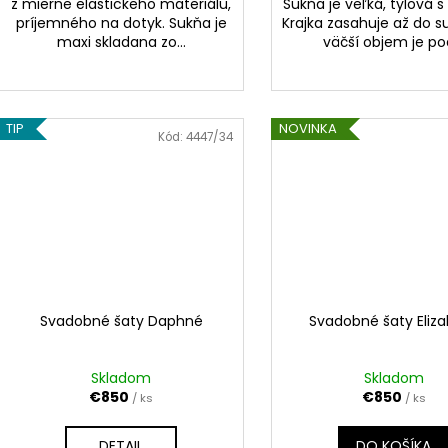
z mierne elastickeho materiálu,
Sukňa je veľká, tylová s
príjemného na dotyk. Sukňa je
Krajka zasahuje až do s
maxi skladana zo...
väčší objem je pod
TIP
NOVINKA
Kód:
4447/34
Svadobné šaty Daphné
Svadobné šaty Eliz
Skladom
Skladom
€850
€850
/ ks
/ ks
DETAIL
DO KOŠÍKA