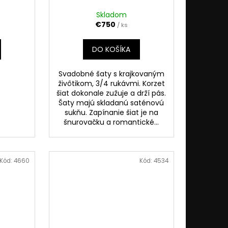
Skladom
€750
/ ks
DO KOŠÍKA
Svadobné šaty s krajkovaným
živôtikom, 3/4 rukávmi. Korzet
šiat dokonale zužuje a drží pás.
Šaty majú skladanú saténovú
sukňu. Zapínanie šiat je na
šnurovačku a romantické...
Kód:
4660
Kód:
4534