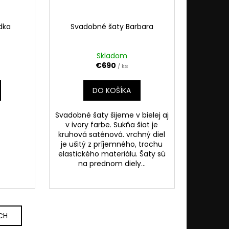
dka
Svadobné šaty Barbara
Skladom
€690
/ ks
DO KOŠÍKA
Svadobné šaty šijeme v bielej aj
v ivory farbe. Sukňa šiat je
kruhová saténová. vrchný diel
je ušitý z príjemného, trochu
elastického materiálu. Šaty sú
na prednom diely...
CH