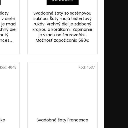
šaty
Svadobné šaty so saténovou
 v dielni
sukňou. Šaty majú trištvrťový
t je maxi
rukáv. Vrchný diel je zdobený
chný diel
krajkou a korálkami. Zapínanie
hnutý
je vzadu na šnurovačku.
nces...
Možnosť zapožičania 590€
Kód:
4648
Kód:
4537
ake
Svadobné šaty Francesca