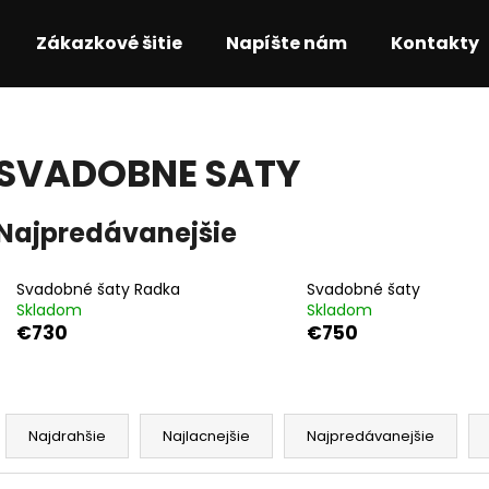
Zákazkové šitie
Napíšte nám
Kontakty
Čo potrebujete nájsť?
SVADOBNE SATY
HĽADAŤ
Najpredávanejšie
Svadobné šaty Radka
Svadobné šaty
Odporúčame
Skladom
Skladom
€730
€750
R
a
Najdrahšie
Najlacnejšie
Najpredávanejšie
d