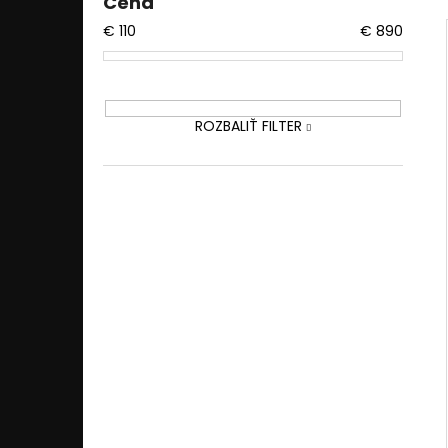
Cena
€
110
€
890
ROZBALIŤ FILTER