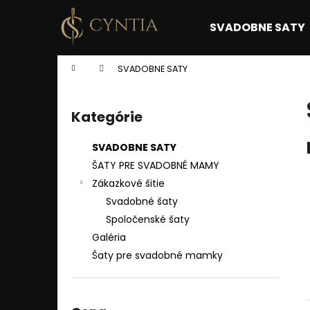
K
Prejsť
na
o
SVADOBNE SATY
obsah
Späť
Späť
š
do
do
í
Domov
SVADOBNE SATY
k
obchodu
obchodu
B
o
Kategórie
Preskočiť
č
kategórie
n
SVADOBNE SATY
ý
ŠATY PRE SVADOBNÉ MAMY
p
Zákazkové šitie
a
Svadobné šaty
n
Spoločenské šaty
e
Galéria
l
Šaty pre svadobné mamky