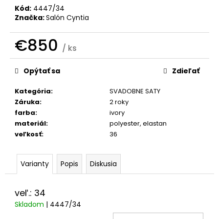
č
Kód:
4447/34
a
Značka:
Salón Cyntia
m
e
€850
/ ks
Jednotková
cena:
Opýtať sa
Zdieľať
Kategória
:
SVADOBNE SATY
Záruka
:
2 roky
farba
:
ivory
materiál
:
polyester, elastan
veľkosť
:
36
Varianty
Popis
Diskusia
veľ.: 34
Skladom
| 4447/34