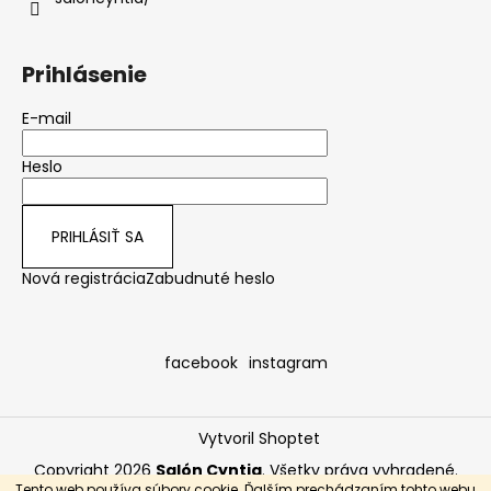
Prihlásenie
E-mail
Heslo
PRIHLÁSIŤ SA
Nová registrácia
Zabudnuté heslo
facebook
instagram
Vytvoril Shoptet
Copyright 2026
Salón Cyntia
. Všetky práva vyhradené.
Tento web používa súbory cookie. Ďalším prechádzaním tohto webu