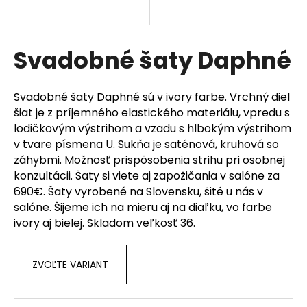
á
j
s
Svadobné šaty Daphné
ť
?
Svadobné šaty Daphné sú v ivory farbe. Vrchný diel
šiat je z príjemného elastického materiálu, vpredu s
lodičkovým výstrihom a vzadu s hlbokým výstrihom
v tvare písmena U. Sukňa je saténová, kruhová so
záhybmi. Možnosť prispôsobenia strihu pri osobnej
HĽADAŤ
konzultácii. Šaty si viete aj zapožičania v salóne za
690€. Šaty vyrobené na Slovensku, šité u nás v
salóne. Šijeme ich na mieru aj na diaľku, vo farbe
O
ivory aj bielej. Skladom veľkosť 36.
d
p
o
ZVOĽTE VARIANT
r
ú