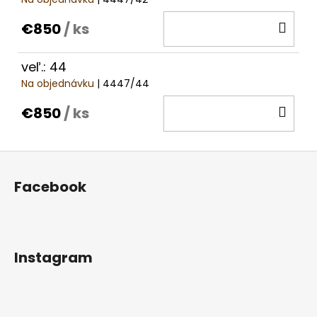
DO
€850
/ ks
KOŠ
veľ.: 44
Na objednávku
| 4447/44
DO
€850
/ ks
KOŠ
Z
á
Facebook
p
ä
t
i
Instagram
e