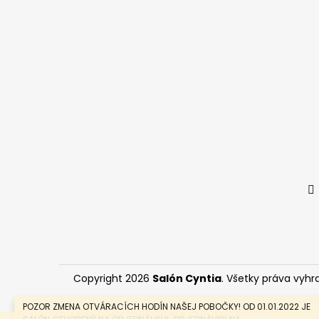
t
i
e
Copyright 2026
Salón Cyntia
. Všetky práva vyhr
POZOR ZMENA OTVÁRACÍCH HODÍN NAŠEJ POBOČKY! OD 01.01.2022 JE