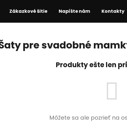
Zákazkové šitie
Napíšte nám
Kontakty
Čo potrebujete nájsť?
Šaty pre svadobné mamk
HĽADAŤ
Produkty ešte len p
Odporúčame
Môžete sa ale pozrieť na o