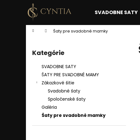
K
Prejsť
na
o
SVADOBNE SATY
obsah
Späť
Späť
š
do
do
í
Domov
Šaty pre svadobné mamky
k
obchodu
obchodu
B
o
Kategórie
Preskočiť
č
kategórie
n
SVADOBNE SATY
ý
ŠATY PRE SVADOBNÉ MAMY
p
Zákazkové šitie
a
Svadobné šaty
n
Spoločenské šaty
e
Galéria
l
Šaty pre svadobné mamky