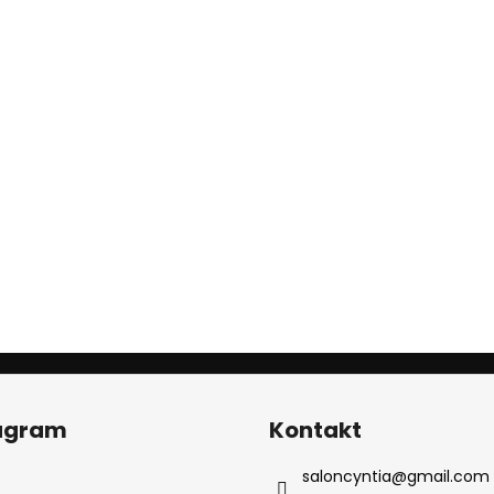
agram
Kontakt
saloncyntia
@
gmail.com