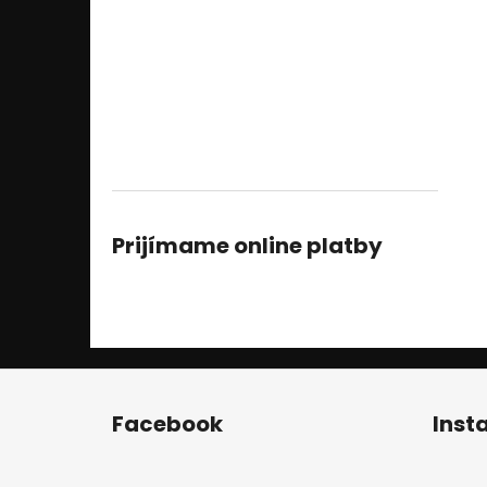
Prijímame online platby
Z
á
Facebook
Inst
p
ä