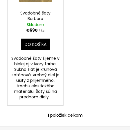
o
r
á
d
o
j
Svadobné šaty
u
Barbara
d
s
Skladom
k
u
ť
€690
/ ks
t
k
?
o
t
DO KOŠÍKA
v
o
v
Svadobné šaty šijeme v
bielej aj v ivory farbe.
HĽADAŤ
Sukňa šiat je kruhová
saténová. vrchný diel je
ušitý z príjemného,
trochu elastického
materiálu. Šaty sú na
O
prednom diely...
d
p
o
1
položiek celkom
O
r
v
ú