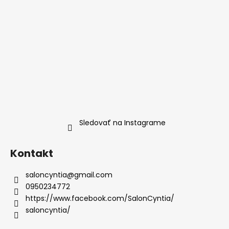
á
j
s
ť
?
HĽADAŤ
Sledovať na Instagrame
Kontakt
O
d
saloncyntia
@
gmail.com
p
0950234772
o
https://www.facebook.com/SalonCyntia/
r
saloncyntia/
ú