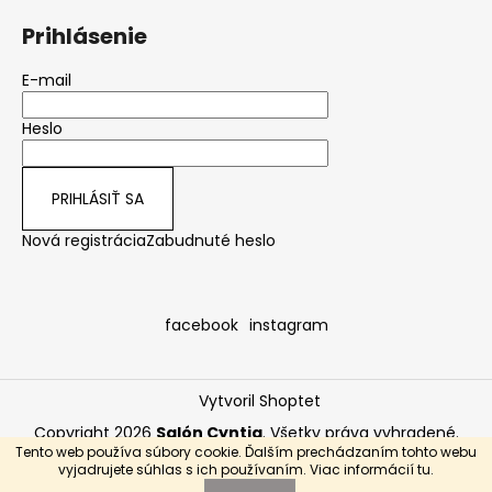
č
a
Prihlásenie
m
e
E-mail
Heslo
PRIHLÁSIŤ SA
Nová registrácia
Zabudnuté heslo
facebook
instagram
Vytvoril Shoptet
Copyright 2026
Salón Cyntia
. Všetky práva vyhradené.
Tento web používa súbory cookie. Ďalším prechádzaním tohto webu
POZOR ZMENA OTVÁRACÍCH HODÍN NAŠEJ POBOČKY! OD
vyjadrujete súhlas s ich používaním. Viac informácií
tu
.
01.01.2022 JE SALÓN OTVORENÝ NA OBJEDNÁVKU!