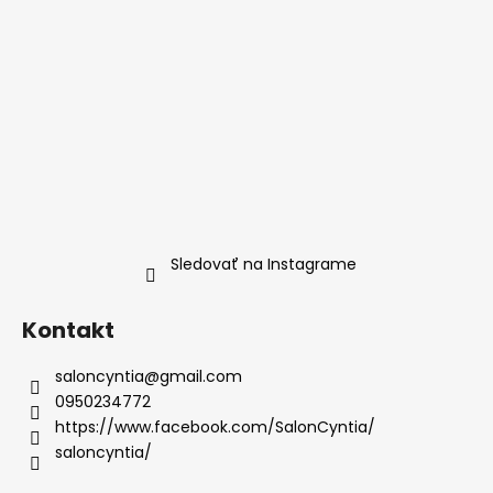
á
j
s
ť
?
HĽADAŤ
Sledovať na Instagrame
Kontakt
O
d
saloncyntia
@
gmail.com
p
0950234772
o
https://www.facebook.com/SalonCyntia/
r
saloncyntia/
ú