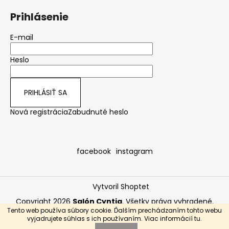
č
a
Prihlásenie
m
e
E-mail
Heslo
PRIHLÁSIŤ SA
Nová registrácia
Zabudnuté heslo
facebook
instagram
Vytvoril Shoptet
Copyright 2026
Salón Cyntia
. Všetky práva vyhradené.
Tento web používa súbory cookie. Ďalším prechádzaním tohto webu
POZOR ZMENA OTVÁRACÍCH HODÍN NAŠEJ POBOČKY! OD
vyjadrujete súhlas s ich používaním. Viac informácií
tu
.
01.01.2022 JE SALÓN OTVORENÝ NA OBJEDNÁVKU!