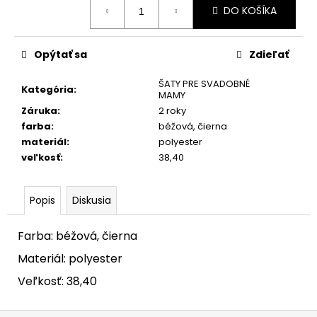
č
DO KOŠÍKA
cena:
a
m
e
Opýtať sa
Zdieľať
ŠATY PRE SVADOBNÉ
Kategória
:
MAMY
Záruka
:
2 roky
farba
:
béžová, čierna
materiál
:
polyester
veľkosť
:
38,40
Popis
Diskusia
Farba: béžová, čierna
Materiál: polyester
Veľkosť: 38,40