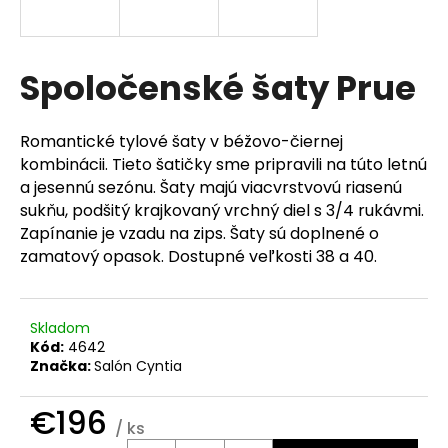
á
j
s
Spoločenské šaty Prue
ť
?
Romantické tylové šaty v béžovo-čiernej
kombinácii. Tieto šatičky sme pripravili na túto letnú
a jesennú sezónu. Šaty majú viacvrstvovú riasenú
sukňu, podšitý krajkovaný vrchný diel s 3/4 rukávmi.
Zapínanie je vzadu na zips. Šaty sú doplnené o
HĽADAŤ
zamatový opasok. Dostupné veľkosti 38 a 40.
O
Skladom
d
Kód:
4642
p
Značka:
Salón Cyntia
o
r
€196
ú
/ ks
Jednotková